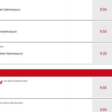
9.50
ten-Sahnesauce
9.50
-Tomatensauce
ken
9.20
hinken-Sahnesauce
mit Käse überbacken
uf
9.00
mit Käse überbacken
9.00