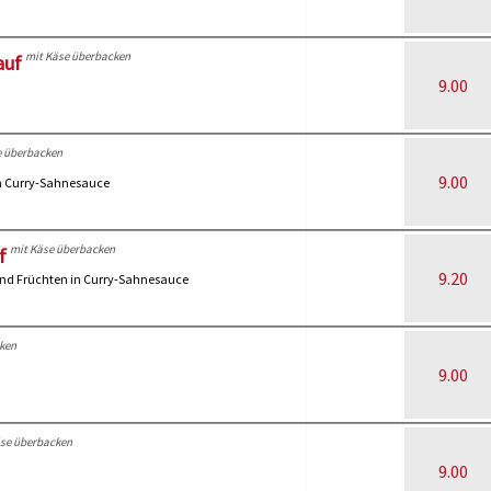
mit Käse überbacken
auf
9.00
e überbacken
9.00
in Curry-Sahnesauce
mit Käse überbacken
f
9.20
und Früchten in Curry-Sahnesauce
ken
9.00
äse überbacken
9.00