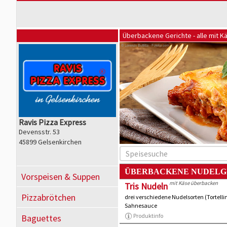
Überbackene Gerichte - alle mit 
Ravis Pizza Express
Devensstr. 53
45899 Gelsenkirchen
ÜBERBACKENE NUDELG
Vorspeisen & Suppen
mit Käse überbacken
Tris Nudeln
Pizzabrötchen
drei verschiedene Nudelsorten (Tortellin
Sahnesauce
Produktinfo
Baguettes