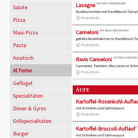
mit Käse überbacken
Lasagne
Salate
Nudelschichten mit Hackfleisch-Toma
Produktinfo
Pizza
mit Käse überbacken
Canneloni
Maxi-Pizza
gefüllte Nudelröllchen in Hackfleisch
Pasta
Produktinfo
Asiatisch
mit Käse überbac
Ravis Canneloni
Canneloni, Tortellini, Macceroni in Sc
Al Forno
Produktinfo
Geflügel
ÄUFE
Spezialitäten
Kartoffel-Rosenkohl-Aufla
Döner & Gyros
mit Schinken und Sahnesauce
Produktinfo
Grillspezialitäten
Kartoffel-Broccoli-Auflauf
Burger
mit Schinken und Sahnesauce