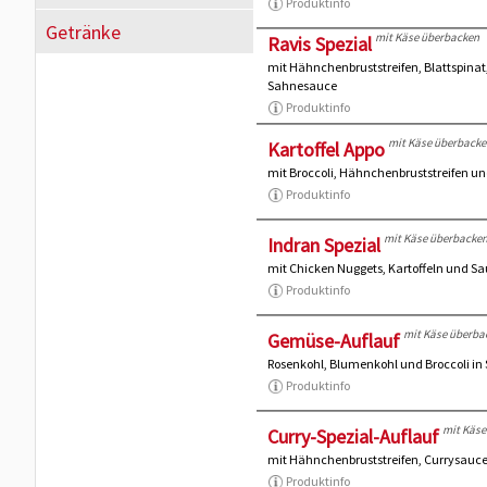
Produktinfo
Getränke
mit Käse überbacken
Ravis Spezial
mit Hähnchenbruststreifen, Blattspinat
Sahnesauce
Produktinfo
mit Käse überbacke
Kartoffel Appo
mit Broccoli, Hähnchenbruststreifen u
Produktinfo
mit Käse überbacke
Indran Spezial
mit Chicken Nuggets, Kartoffeln und S
Produktinfo
mit Käse überba
Gemüse-Auflauf
Rosenkohl, Blumenkohl und Broccoli i
Produktinfo
mit Käse
Curry-Spezial-Auflauf
mit Hähnchenbruststreifen, Currysauce
Produktinfo