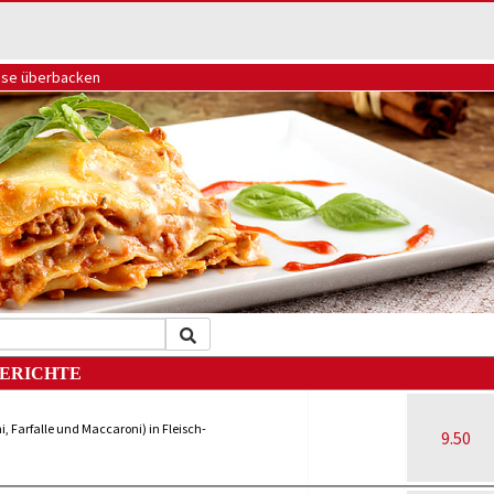
Käse überbacken
ERICHTE
i, Farfalle und Maccaroni) in Fleisch-
9.50