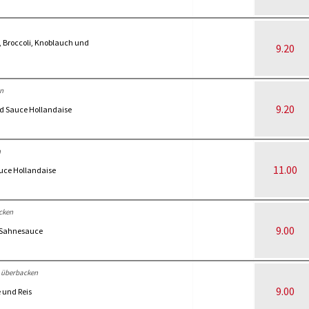
, Broccoli, Knoblauch und
9.20
n
9.20
nd Sauce Hollandaise
n
11.00
auce Hollandaise
cken
9.00
n Sahnesauce
 überbacken
9.00
 und Reis