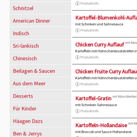
Produktinfo
Schnitzel
Kartoffel-Blumenkohl-Aufl
American Dinner
mit Schinken und Sahnesauce
Produktinfo
Indisch
mit Käs
Chicken Curry Auflauf
Sri-lankisch
Kartoffeln mit Hähnchenbruststreifen 
Chinesisch
Produktinfo
Beilagen & Saucen
Chicken Fruite Curry Auflau
Kartoffeln mit Hähnchenbruststreifen 
Aus dem Meer
Produktinfo
Desserts
mit Käse überbac
Kartoffel-Gratin
mit Schinken-Sahnesauce
Für Kinder
Produktinfo
Häagen Dazs
mit K
Kartoffeln-Hollandaise
mit Broccoli und Sauce-Hollandaise
Ben & Jerrys