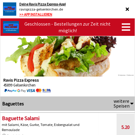
Deine Ravis Pizza Express-App!
ravispizza-gelsenkirchen.de
>> APP INSTALLIEREN
Geschlossen - Bestellungen zur Zeit nicht
möglich!
Ravis Pizza Express
45899 Gelsenkirchen
weitere
Baguettes
Speisen
Baguette Salami
mit Salami, Käse, Gurke, Tomate, Eisbergsalat und
5.20
Remoulade