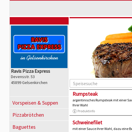
Ravis Pizza Express
Devensstr. 53
45899 Gelsenkirchen
Rumpsteak
argentinisches Rumpsteak mit einer Sau
Vorspeisen & Suppen
Ihrer Wahl
Produktinfo
Pizzabrötchen
Schweinefilet
Baguettes
mit einer Sauce ihrer Wahl, dazu eine B